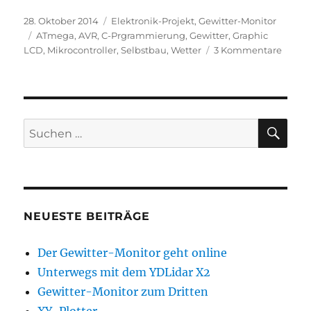
Veröffentlicht
Kategorien
28. Oktober 2014
Elektronik-Projekt
,
Gewitter-Monitor
am
Schlagwörter
ATmega
,
AVR
,
C-Prgrammierung
,
Gewitter
,
Graphic
zu
LCD
,
Mikrocontroller
,
Selbstbau
,
Wetter
3 Kommentare
Gewitt
Monit
mit
graphi
Anzei
SU
Suchen
nach:
NEUESTE BEITRÄGE
Der Gewitter-Monitor geht online
Unterwegs mit dem YDLidar X2
Gewitter-Monitor zum Dritten
XY-Plotter