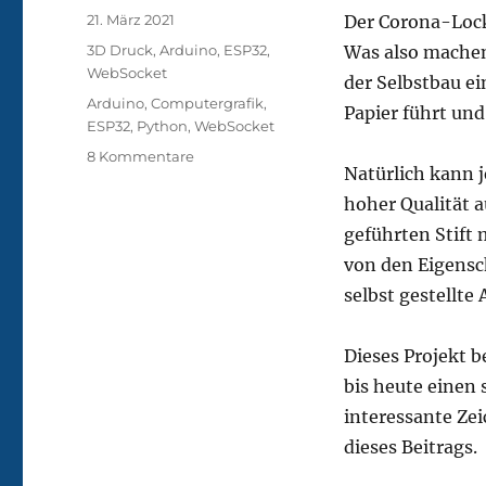
Veröffentlicht
21. März 2021
Der Corona-Loc
am
Kategorien
3D Druck
,
Arduino
,
ESP32
,
Was also machen 
WebSocket
der Selbstbau ei
Schlagwörter
Arduino
,
Computergrafik
,
Papier führt un
ESP32
,
Python
,
WebSocket
zu
8 Kommentare
Natürlich kann j
XY-
Plotter
hoher Qualität 
geführten Stift 
von den Eigensch
selbst gestellte
Dieses Projekt 
bis heute einen 
interessante Ze
dieses Beitrags.